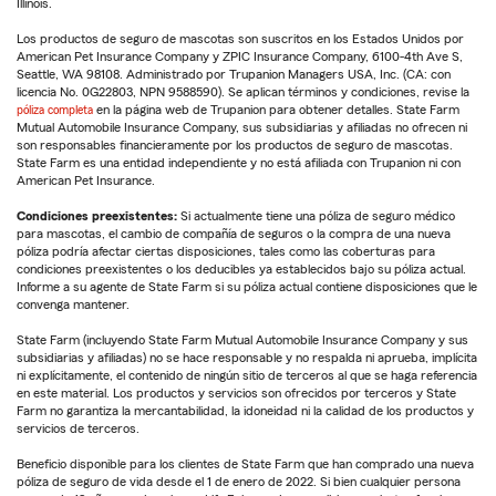
Illinois.
Los productos de seguro de mascotas son suscritos en los Estados Unidos por
American Pet Insurance Company y ZPIC Insurance Company, 6100-4th Ave S,
Seattle, WA 98108. Administrado por Trupanion Managers USA, Inc. (CA: con
licencia No. 0G22803, NPN 9588590). Se aplican términos y condiciones, revise la
póliza completa
en la página web de Trupanion para obtener detalles. State Farm
Mutual Automobile Insurance Company, sus subsidiarias y afiliadas no ofrecen ni
son responsables financieramente por los productos de seguro de mascotas.
State Farm es una entidad independiente y no está afiliada con Trupanion ni con
American Pet Insurance.
Condiciones preexistentes:
Si actualmente tiene una póliza de seguro médico
para mascotas, el cambio de compañía de seguros o la compra de una nueva
póliza podría afectar ciertas disposiciones, tales como las coberturas para
condiciones preexistentes o los deducibles ya establecidos bajo su póliza actual.
Informe a su agente de State Farm si su póliza actual contiene disposiciones que le
convenga mantener.
State Farm (incluyendo State Farm Mutual Automobile Insurance Company y sus
subsidiarias y afiliadas) no se hace responsable y no respalda ni aprueba, implícita
ni explícitamente, el contenido de ningún sitio de terceros al que se haga referencia
en este material. Los productos y servicios son ofrecidos por terceros y State
Farm no garantiza la mercantabilidad, la idoneidad ni la calidad de los productos y
servicios de terceros.
Beneficio disponible para los clientes de State Farm que han comprado una nueva
póliza de seguro de vida desde el 1 de enero de 2022. Si bien cualquier persona