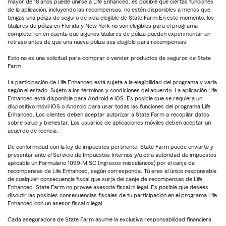
mayor de 18 años puede unirse a Life Enhanced, es posible que ciertas funciones
de la aplicación, incluyendo las recompensas, no estén disponibles a menos que
tengas una póliza de seguro de vida elegible de State Farm.En este momento, los
titulares de póliza en Florida y New York no son elegibles para el programa
completo.Ten en cuenta que algunos titulares de póliza pueden experimentar un
retraso antes de que una nueva póliza sea elegible para recompensas.
Esto no es una solicitud para comprar o vender productos de seguros de State
Farm.
La participación de Life Enhanced está sujeta a la elegibilidad del programa y varía
según el estado. Sujeto a los términos y condiciones del acuerdo. La aplicación Life
Enhanced está disponible para Android e iOS. Es posible que se requiera un
dispositivo móvil iOS o Android para usar todas las funciones del programa Life
Enhanced. Los clientes deben aceptar autorizar a State Farm a recopilar datos
sobre salud y bienestar. Los usuarios de aplicaciones móviles deben aceptar un
acuerdo de licencia.
De conformidad con la ley de impuestos pertinente, State Farm puede enviarte y
presentar ante el Servicio de Impuestos Internos y/u otra autoridad de impuestos
aplicable un Formulario 1099-MISC (ingresos misceláneos) por el canje de
recompensas de Life Enhanced, según corresponda. Tú eres el único responsable
de cualquier consecuencia fiscal que surja del canje de recompensas de Life
Enhanced. State Farm no provee asesoría fiscal ni legal. Es posible que desees
discutir las posibles consecuencias fiscales de tu participación en el programa Life
Enhanced con un asesor fiscal o legal.
Cada aseguradora de State Farm asume la exclusiva responsabilidad financiera