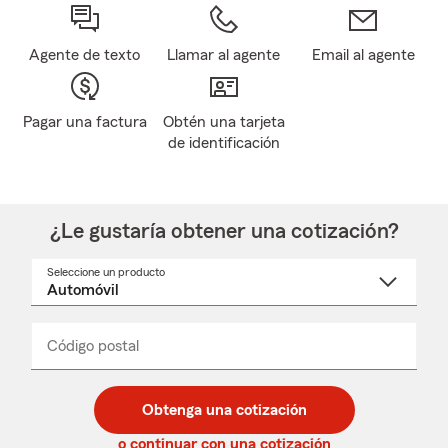
Agente de texto
Llamar al agente
Email al agente
Pagar una factura
Obtén una tarjeta
de identificación
¿Le gustaría obtener una cotización?
Seleccione un producto
Seleccione
un
nombre
de
producto
del
Código postal
Ingresa
Ingresa
_____
menú
un
un
desplegable
código
código
postal
postal
Obtenga una cotización
de
de
5
5
o continuar con una cotización