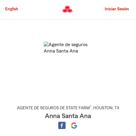
Pasar
al
English
Iniciar Sesión
contenido
principal
Comienzo
del
contenido
principal
®
AGENTE DE SEGUROS DE STATE FARM
,
HOUSTON
, TX
Anna Santa Ana